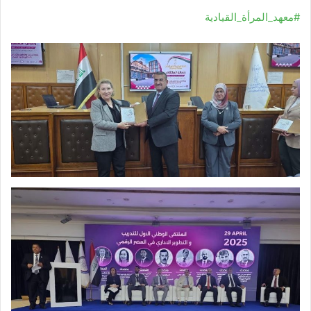
#معهد_المرأة_القيادية